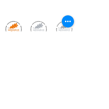
791 chemin de l’Onzon 42130
ARTHUN
site
www.gaecthomas.fr
mail
travorche@gaecthomas.fr