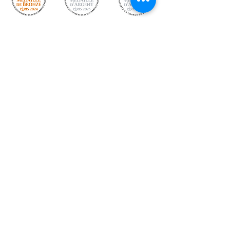
791 chemin de l’Onzon 42130
ARTHUN
site
www.gaecthomas.fr
mail
travorche@gaecthomas.fr