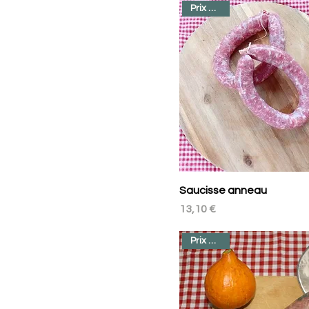
Prix au kilo
Saucisse anneau
Prix
13,10 €
Prix au kilo