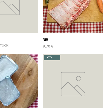
RIB
stock
Prix
9,70 €
Prix au kilo