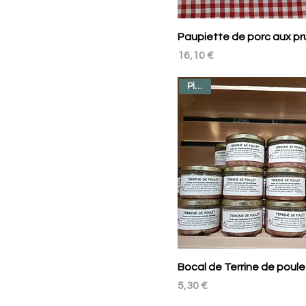
Paupiette de porc aux p
Prix
16,10 €
Pièce
Bocal de Terrine de poule
Prix
5,30 €