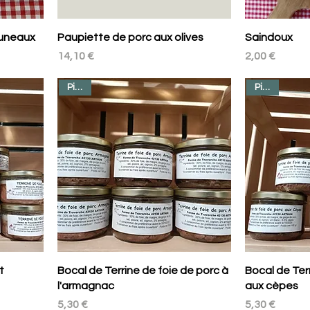
runeaux
Paupiette de porc aux olives
Saindoux
Prix
Prix
14,10 €
2,00 €
Pièce
Pièce
t
Bocal de Terrine de foie de porc à
Bocal de Ter
l'armagnac
aux cèpes
Prix
Prix
5,30 €
5,30 €