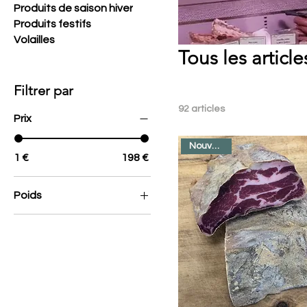
Produits de saison hiver
Produits festifs
Volailles
Tous les article
Filtrer par
92 articles
Prix
Nouveauté
1 €
198 €
Poids
1
1.5
1.8
2
2.4