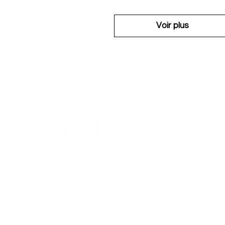
Voir plus
91 chemin de l’Onzon 42130 ART
site
www.gaecthomas.fr