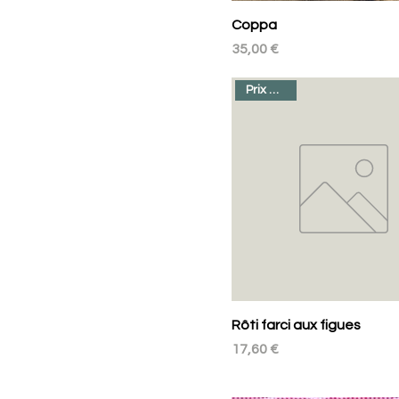
100
Coppa
200
Prix
35,00 €
250
Prix au kilo
350
500
700
Rôti farci aux figues
Prix
17,60 €