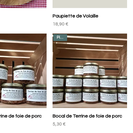
Paupiette de Volaille
Prix
18,90 €
Pièce
rine de foie de porc
Bocal de Terrine de foie de porc
Prix
5,30 €