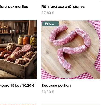
farci aux morilles
Rôti farci aux châtaignes
Prix
17,60 €
Prix au kilo
 porc 15 kg / 10.20 €
Saucisse portion
Prix
13,10 €