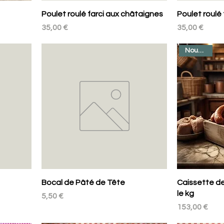
Poulet roulé farci aux châtaignes
Poulet roulé 
Prix
Prix
35,00 €
35,00 €
Nouveau !
Bocal de Pâté de Tête
Caissette de
le kg
Prix
5,50 €
Prix
153,00 €