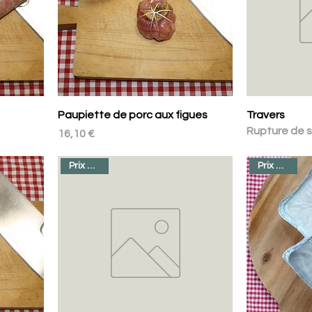
Paupiette de porc aux figues
Travers
Rupture de 
Prix
16,10 €
Prix au kilo
Prix au kilo