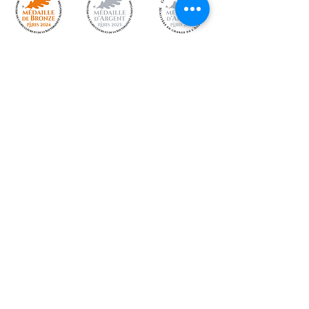
791 chemin de l’Onzon 42130
ARTHUN
site
www.gaecthomas.fr
mail
travorche@gaecthomas.fr