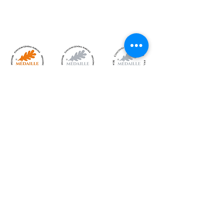
791 chemin de l’Onzon 42130
ARTHUN
site
www.gaecthomas.fr
mail
travorche@gaecthomas.fr