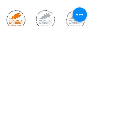
791 chemin de l’Onzon 42130
ARTHUN
site
www.gaecthomas.fr
mail
travorche@gaecthomas.fr